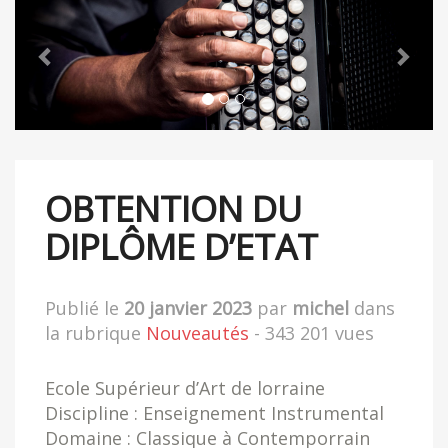
OBTENTION DU
DIPLÔME D’ETAT
Publié le
20 janvier 2023
par
michel
dans
la rubrique
Nouveautés
- 343 201 vues
Ecole Supérieur d’Art de lorraine
Discipline : Enseignement Instrumental
Domaine : Classique à Contemporrain