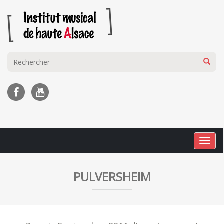
Togg
navig
PULVERSHEIM