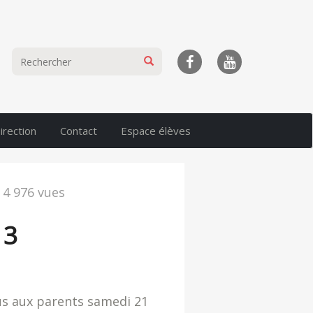
irection
Contact
Espace élèves
 4 976 vues
13
ous aux parents samedi 21