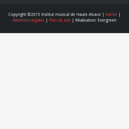
Copyright ©2015 Institut musical de Haute Alsace |
Admin
|
Mentions légales
|
Plan du site
| Réalisation: Evergreen