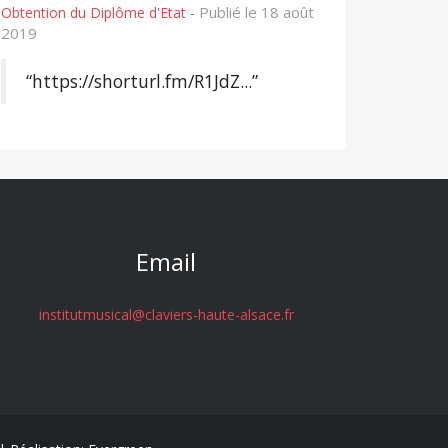
Publié le 18 août
Obtention du Diplôme d'Etat
-
2019
“https://shorturl.fm/R1JdZ...”
Email
institutmusical@claviers-haute-alsace.fr