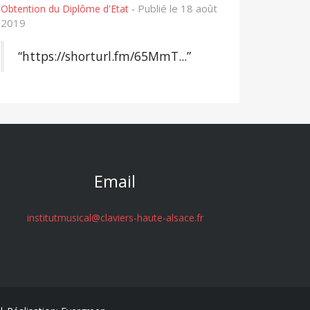
Publié le 18 août
Obtention du Diplôme d'Etat
-
2019
“https://shorturl.fm/65MmT...”
Email
institutmusical@claviers-haute-alsace.fr